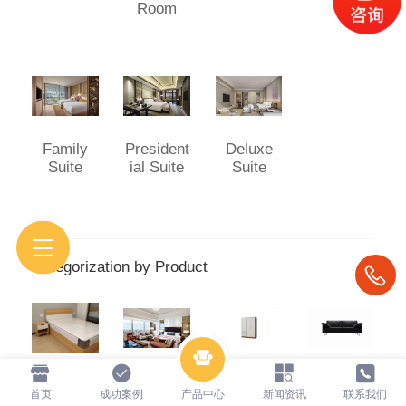
Room
Family
President
Deluxe
Suite
ial Suite
Suite
Categorization by Product
Bed
Bedsite
Wardrobe
Sofa
首页
成功案例
产品中心
新闻资讯
联系我们
Table